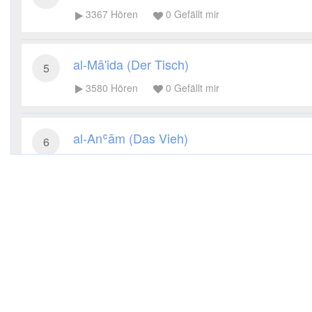
3367
Hören
0
Gefällt mir
al-Mā'ida (Der Tisch)
5
3580
Hören
0
Gefällt mir
al-Anʿām (Das Vieh)
6
3363
Hören
0
Gefällt mir
al-Aʿrāf (Die Höhen)
7
3305
Hören
0
Gefällt mir
al-Anfāl (Die Beute)
8
3384
Hören
0
Gefällt mir