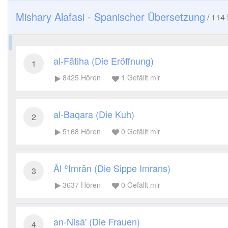
Mishary Alafasi - Spanischer Übersetzung
/
114
al-Fātiha (Die Eröffnung)
1
8425
Hören
1
Gefällt mir
al-Baqara (Die Kuh)
2
5168
Hören
0
Gefällt mir
Āl ʿImrān (Die Sippe Imrans)
3
3637
Hören
0
Gefällt mir
an-Nisā' (Die Frauen)
4