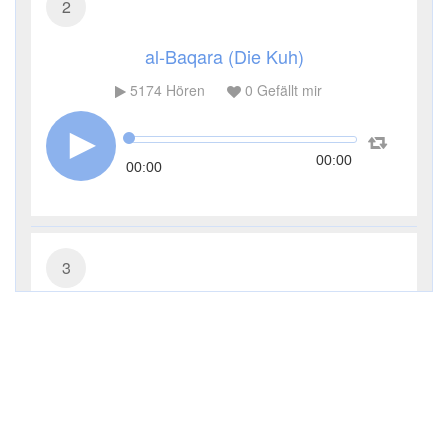
2
al-Baqara (Die Kuh)
5174
Hören
0
Gefällt mir
00:00
00:00
3
Āl ʿImrān (Die Sippe Imrans)
3639
Hören
0
Gefällt mir
00:00
00:00