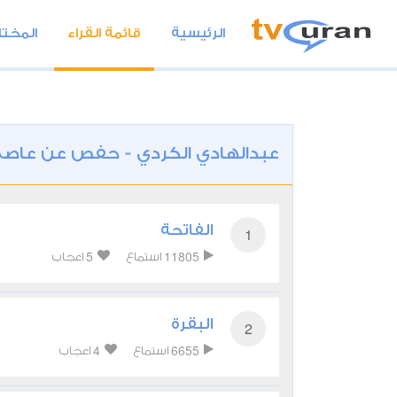
الرئيسية
قائمة القراء
المختا
عبدالهادي الكردي - حفص عن عاص
الفاتحة
1
5
11805
استماع
اعجاب
البقرة
2
4
6655
استماع
اعجاب