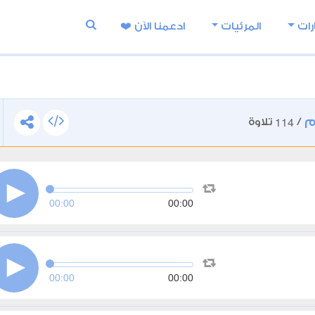
رات
المرئيات
ادعمنا اﻵن ❤️
م
114
/
تلاوة
00:00
00:00
00:00
00:00