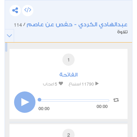
عبدالهادي الكردي - حفص عن عاصم
114
/
تلاوة
1
الفاتحة
5
11790
استماع
اعجاب
00:00
00:00
2