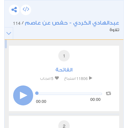
عبدالهادي الكردي - حفص عن عاصم
114
/
تلاوة
1
الفاتحة
5
11806
استماع
اعجاب
00:00
00:00
2