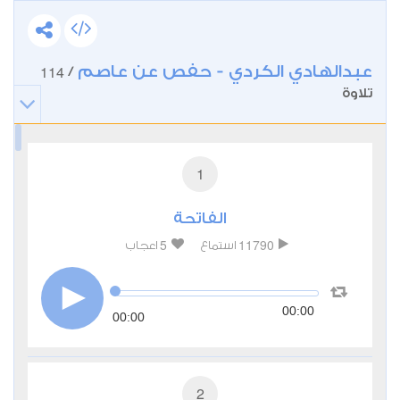
عبدالهادي الكردي - حفص عن عاصم
114
/
تلاوة
1
الفاتحة
5
11790
استماع
اعجاب
00:00
00:00
2