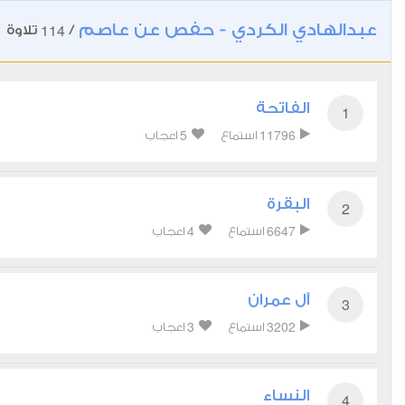
عبدالهادي الكردي - حفص عن عاصم
114
/
تلاوة
الفاتحة
1
5
11796
استماع
اعجاب
البقرة
2
4
6647
استماع
اعجاب
آل عمران
3
3
3202
استماع
اعجاب
النساء
4