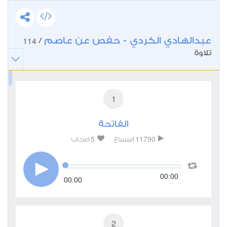
عبدالهادي الكردي - حفص عن عاصم
114
/
تلاوة
1
الفاتحة
5
11790
استماع
اعجاب
00:00
00:00
2