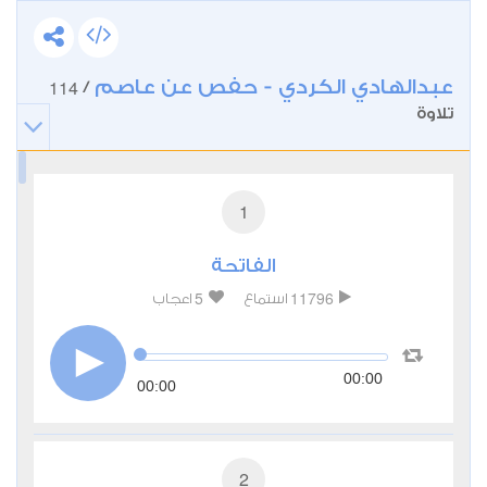
عبدالهادي الكردي - حفص عن عاصم
114
/
تلاوة
1
الفاتحة
5
11796
استماع
اعجاب
00:00
00:00
2