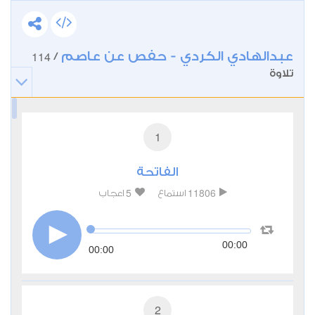
عبدالهادي الكردي - حفص عن عاصم
114
/
تلاوة
1
الفاتحة
5
11806
استماع
اعجاب
00:00
00:00
2