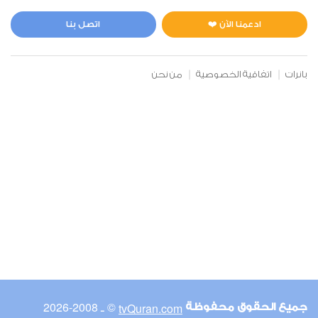
المائدة
2
3088
استماع
اعجاب
ادعمنا الآن ❤️
اتصل بنا
بانرات
اتفاقية الخصوصية
من نحن
00:00
00:00
6
الأنعام
2
2966
استماع
اعجاب
00:00
00:00
© ـ 2008-2026
tvQuran.com
جميع الحقوق محفوظة
7