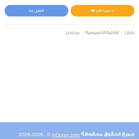
المائدة
2
3094
استماع
اعجاب
ادعمنا الآن ❤️
اتصل بنا
بانرات
اتفاقية الخصوصية
من نحن
00:00
00:00
6
الأنعام
2
2972
استماع
اعجاب
00:00
00:00
© ـ 2008-2026
tvQuran.com
جميع الحقوق محفوظة
7