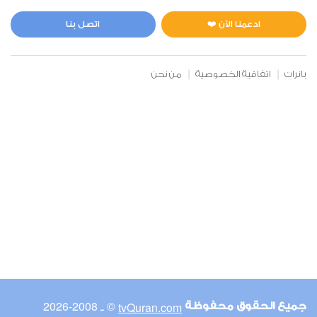
المائدة
2
3090
استماع
اعجاب
ادعمنا الآن ❤️
اتصل بنا
بانرات
اتفاقية الخصوصية
من نحن
00:00
00:00
6
الأنعام
2
2969
استماع
اعجاب
00:00
00:00
© ـ 2008-2026
tvQuran.com
جميع الحقوق محفوظة
7