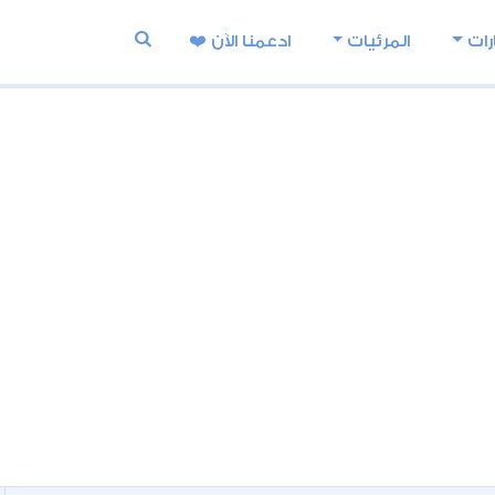
رات
المرئيات
ادعمنا اﻵن ❤️