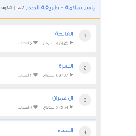
ياسر سلامة - طريقة الحدر
114
/
تلاوة
الفاتحة
1
5
47425
استماع
اعجاب
البقرة
2
1
66737
استماع
اعجاب
آل عمران
3
0
24354
استماع
اعجاب
النساء
4