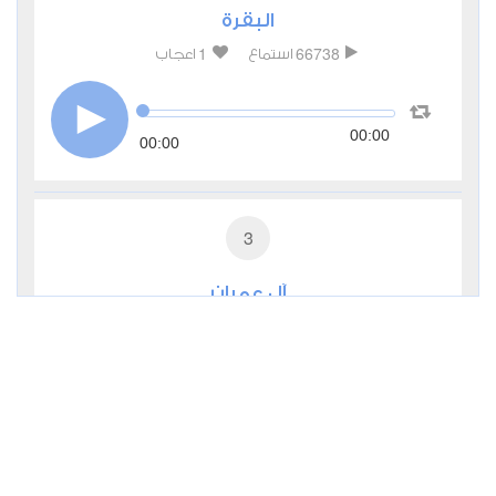
البقرة
1
66738
استماع
اعجاب
00:00
00:00
3
آل عمران
0
24355
استماع
اعجاب
00:00
00:00