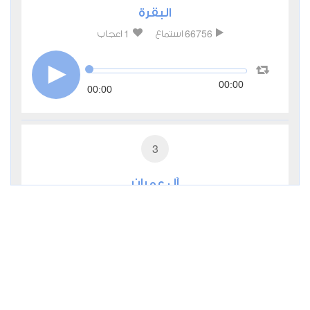
البقرة
1
66756
استماع
اعجاب
00:00
00:00
3
آل عمران
0
24368
استماع
اعجاب
00:00
00:00