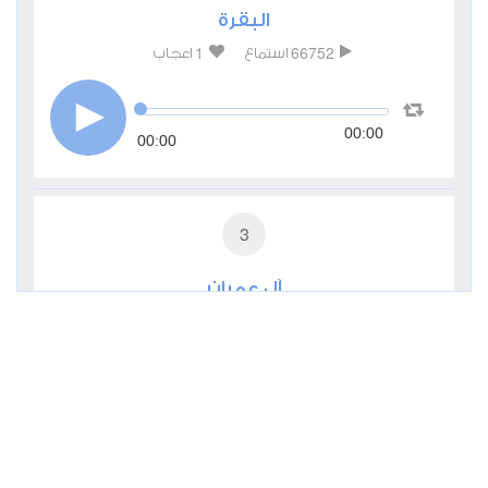
البقرة
1
66752
استماع
اعجاب
00:00
00:00
3
آل عمران
0
24365
استماع
اعجاب
00:00
00:00