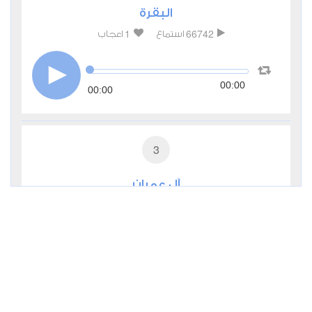
البقرة
1
66742
استماع
اعجاب
00:00
00:00
3
آل عمران
0
24357
استماع
اعجاب
00:00
00:00