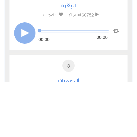
البقرة
1
66752
استماع
اعجاب
00:00
00:00
3
آل عمران
0
24366
استماع
اعجاب
00:00
00:00