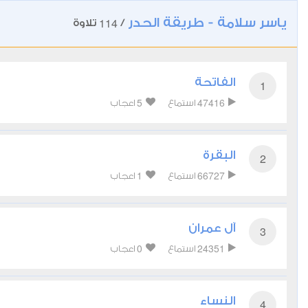
ياسر سلامة - طريقة الحدر
114
/
تلاوة
الفاتحة
1
5
47416
استماع
اعجاب
البقرة
2
1
66727
استماع
اعجاب
آل عمران
3
0
24351
استماع
اعجاب
النساء
4