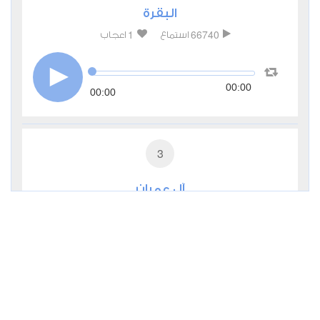
البقرة
1
66740
استماع
اعجاب
00:00
00:00
3
آل عمران
0
24355
استماع
اعجاب
00:00
00:00