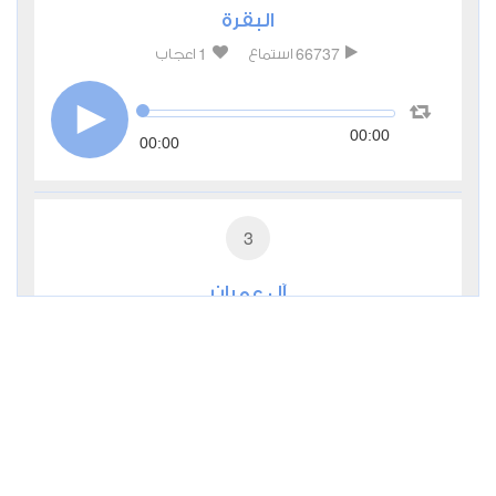
البقرة
1
66737
استماع
اعجاب
00:00
00:00
3
آل عمران
0
24354
استماع
اعجاب
00:00
00:00