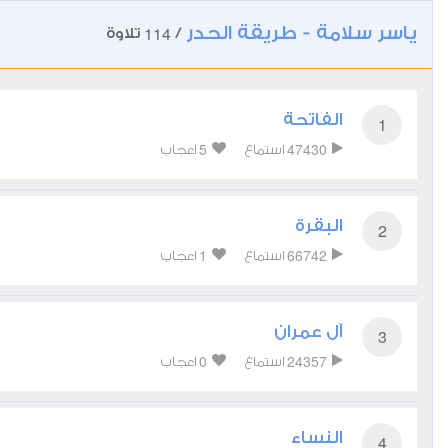
ياسر سلامة - طريقة الحدر
114
/
تلاوة
الفاتحة
1
5
47430
استماع
اعجاب
البقرة
2
1
66742
استماع
اعجاب
آل عمران
3
0
24357
استماع
اعجاب
النساء
4