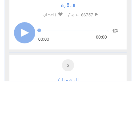
البقرة
1
66757
استماع
اعجاب
00:00
00:00
3
آل عمران
0
24368
استماع
اعجاب
00:00
00:00