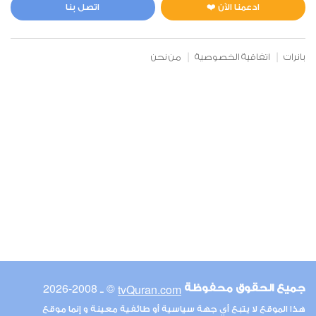
0
11854
استماع
اعجاب
ادعمنا الآن ❤️
اتصل بنا
بانرات
اتفاقية الخصوصية
من نحن
00:00
00:00
6
الأنعام
0
12266
استماع
اعجاب
00:00
00:00
© ـ 2008-2026
tvQuran.com
جميع الحقوق محفوظة
7
هذا الموقع لا يتبع أي جهة سياسية أو طائفية معينة و إنما موقع