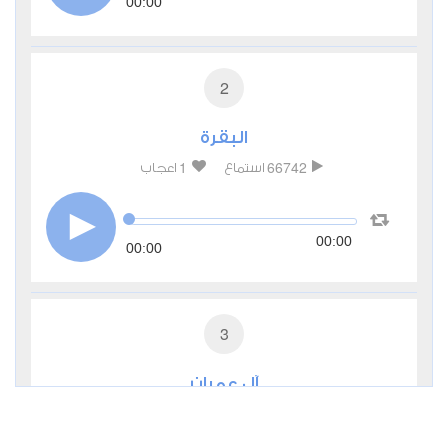
00:00
2
البقرة
1
66742
استماع
اعجاب
00:00
00:00
3
آل عمران
0
24357
استماع
اعجاب