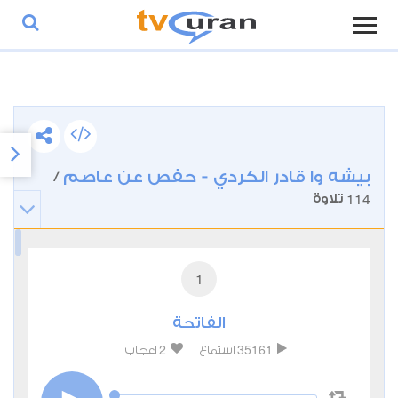
بيشه وا قادر الكردي - حفص عن عاصم
/
114
تلاوة
1
الفاتحة
2
35161
استماع
اعجاب