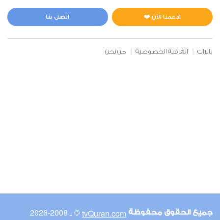
المائدة
2
4501
استماع
اعجاب
ادعمنا الآن ❤️
اتصل بنا
بانرات
اتفاقية الخصوصية
من نحن
00:00
00:00
6
الأنعام
2
4024
استماع
اعجاب
00:00
00:00
© ـ 2008-2026
tvQuran.com
جميع الحقوق محفوظة
7