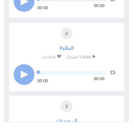
00:00
00:00
2
البقرة
4
14246
استماع
اعجاب
00:00
00:00
3
آل عمران
2
5313
استماع
اعجاب