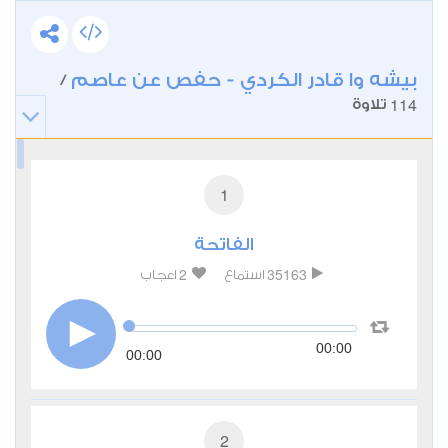
بيشه وا قادر الكردي - حفص عن عاصم
/
114
تلاوة
1
الفاتحة
2
35163
استماع
اعجاب
00:00
00:00
2