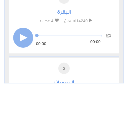
البقرة
4
14249
استماع
اعجاب
00:00
00:00
3
آل عمران
2
5319
استماع
اعجاب
00:00
00:00