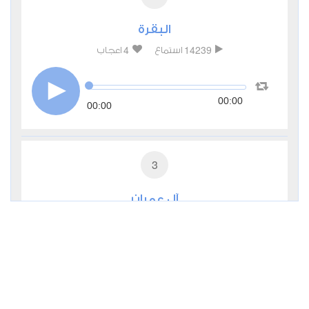
البقرة
4
14239
استماع
اعجاب
00:00
00:00
3
آل عمران
2
5281
استماع
اعجاب
00:00
00:00