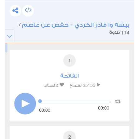
بيشه وا قادر الكردي - حفص عن عاصم
/
114
تلاوة
1
الفاتحة
2
35155
استماع
اعجاب
00:00
00:00
2