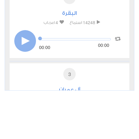
البقرة
4
14248
استماع
اعجاب
00:00
00:00
3
آل عمران
2
5319
استماع
اعجاب
00:00
00:00