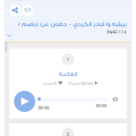
بيشه وا قادر الكردي - حفص عن عاصم
/
114
تلاوة
1
الفاتحة
2
35163
استماع
اعجاب
00:00
00:00
2