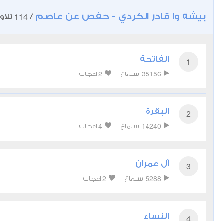
بيشه وا قادر الكردي - حفص عن عاصم
114
/
تلاو
الفاتحة
1
2
35156
استماع
اعجاب
البقرة
2
4
14240
استماع
اعجاب
آل عمران
3
2
5288
استماع
اعجاب
النساء
4