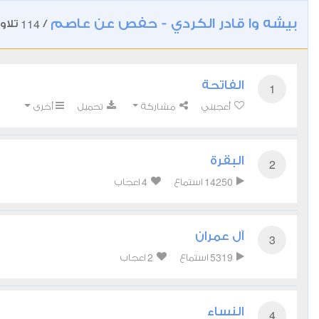
بيشه وا قادر الكردي - حفص عن عاصم
114
/
تلاو
الفاتحة
1
أعجبني
مشاركة
تحميل
أخرى
البقرة
2
4
14250
استماع
اعجاب
آل عمران
3
2
5319
استماع
اعجاب
النساء
4