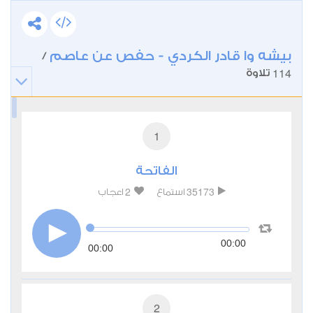
بيشه وا قادر الكردي - حفص عن عاصم
/
114
تلاوة
1
الفاتحة
2
35173
استماع
اعجاب
00:00
00:00
2