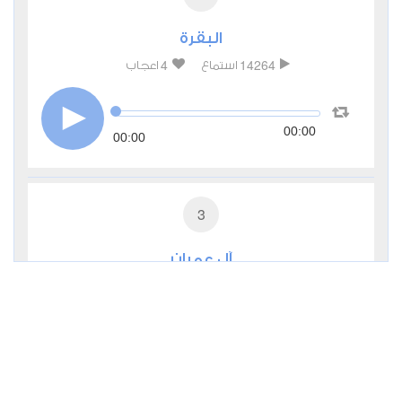
البقرة
4
14264
استماع
اعجاب
00:00
00:00
3
آل عمران
2
5337
استماع
اعجاب
00:00
00:00