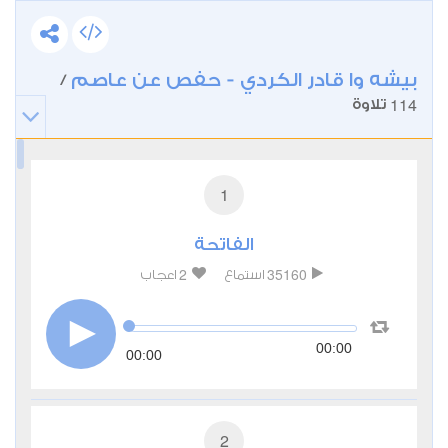
بيشه وا قادر الكردي - حفص عن عاصم
/
114
تلاوة
1
الفاتحة
2
35160
استماع
اعجاب
00:00
00:00
2