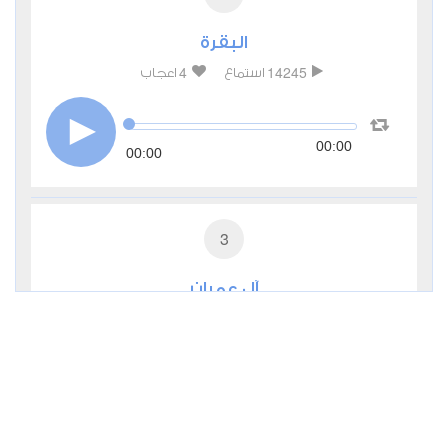
البقرة
4
14245
استماع
اعجاب
00:00
00:00
3
آل عمران
2
5311
استماع
اعجاب
00:00
00:00