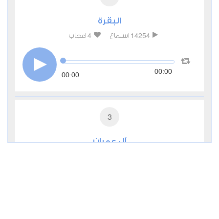
البقرة
4
14254
استماع
اعجاب
00:00
00:00
3
آل عمران
2
5329
استماع
اعجاب
00:00
00:00