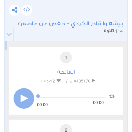
بيشه وا قادر الكردي - حفص عن عاصم
/
114
تلاوة
1
الفاتحة
2
35170
استماع
اعجاب
00:00
00:00
2