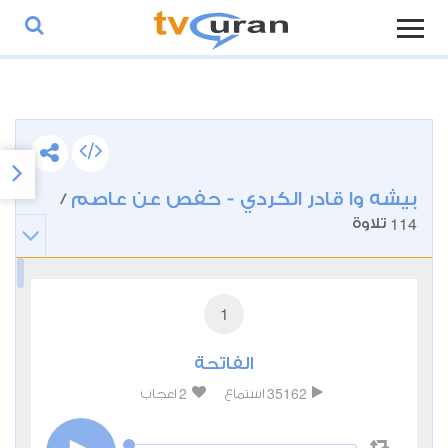
بيشه وا قادر الكردي - حفص عن عاصم
/
114
تلاوة
1
الفاتحة
2
35162
استماع
اعجاب