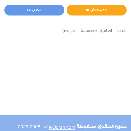
المائدة
2
4509
استماع
اعجاب
ادعمنا الآن ❤️
اتصل بنا
بانرات
اتفاقية الخصوصية
من نحن
00:00
00:00
6
الأنعام
2
4024
استماع
اعجاب
00:00
00:00
© ـ 2008-2026
tvQuran.com
جميع الحقوق محفوظة
7