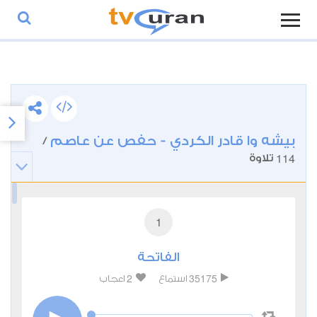
بيشه وا قادر الكردي - حفص عن عاصم
/
114
تلاوة
1
الفاتحة
2
35175
استماع
اعجاب