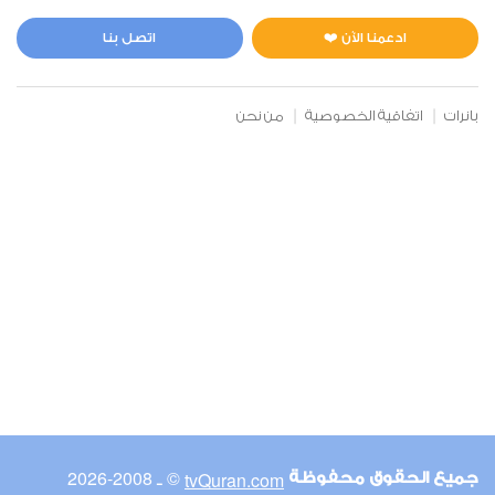
المائدة
2
4520
استماع
اعجاب
ادعمنا الآن ❤️
اتصل بنا
بانرات
اتفاقية الخصوصية
من نحن
00:00
00:00
6
الأنعام
2
4041
استماع
اعجاب
00:00
00:00
© ـ 2008-2026
tvQuran.com
جميع الحقوق محفوظة
7