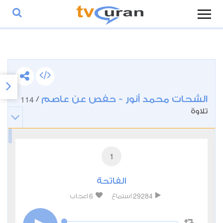
الشحات محمد أنور - حفص عن عاصم
114
/
تلاوة
1
الفاتحة
6
29284
استماع
اعجاب