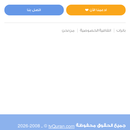
المائدة
1
6518
استماع
اعجاب
ادعمنا الآن ❤️
اتصل بنا
بانرات
اتفاقية الخصوصية
من نحن
00:00
00:00
6
الأنعام
0
5017
استماع
اعجاب
00:00
00:00
© ـ 2008-2026
tvQuran.com
جميع الحقوق محفوظة
7