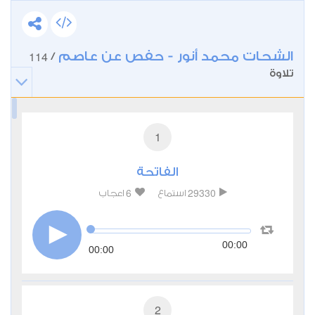
الشحات محمد أنور - حفص عن عاصم
114
/
تلاوة
1
الفاتحة
6
29330
استماع
اعجاب
00:00
00:00
2