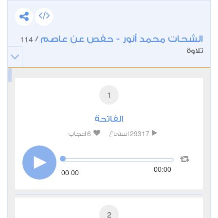
الشحات محمد أنور - حفص عن عاصم
114
/
تلاوة
1
الفاتحة
6
29317
استماع
اعجاب
00:00
00:00
2