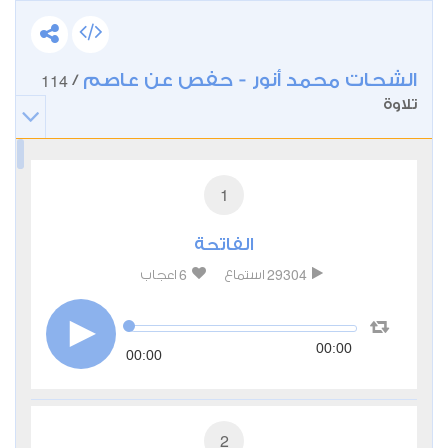
الشحات محمد أنور - حفص عن عاصم
114
/
تلاوة
1
الفاتحة
6
29304
استماع
اعجاب
00:00
00:00
2