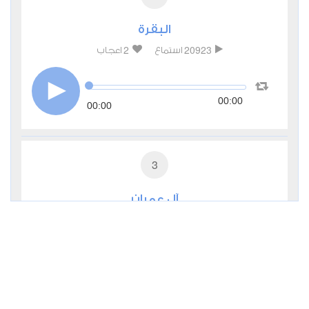
البقرة
2
20923
استماع
اعجاب
00:00
00:00
3
آل عمران
1
7771
استماع
اعجاب
00:00
00:00