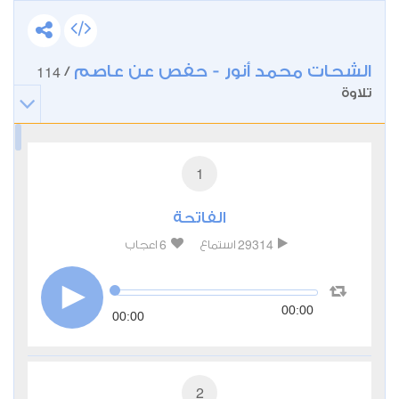
الشحات محمد أنور - حفص عن عاصم
114
/
تلاوة
1
الفاتحة
6
29314
استماع
اعجاب
00:00
00:00
2