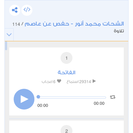
الشحات محمد أنور - حفص عن عاصم
114
/
تلاوة
1
الفاتحة
6
29314
استماع
اعجاب
00:00
00:00
2