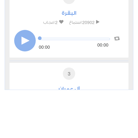
البقرة
2
20902
استماع
اعجاب
00:00
00:00
3
آل عمران
1
7767
استماع
اعجاب
00:00
00:00