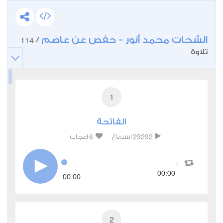
الشحات محمد أنور - حفص عن عاصم
114
/
تلاوة
1
الفاتحة
6
29292
استماع
اعجاب
00:00
00:00
2