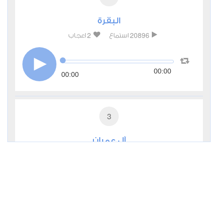
البقرة
2
20896
استماع
اعجاب
00:00
00:00
3
آل عمران
1
7766
استماع
اعجاب
00:00
00:00