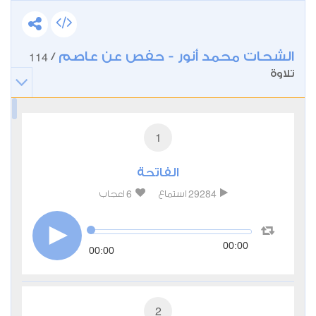
الشحات محمد أنور - حفص عن عاصم
114
/
تلاوة
1
الفاتحة
6
29284
استماع
اعجاب
00:00
00:00
2