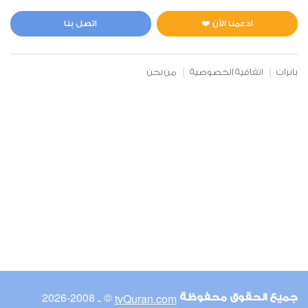
المائدة
1
6536
استماع
اعجاب
ادعمنا الآن ❤️
اتصل بنا
بانرات
اتفاقية الخصوصية
من نحن
00:00
00:00
6
الأنعام
0
5029
استماع
اعجاب
00:00
00:00
© ـ 2008-2026
tvQuran.com
جميع الحقوق محفوظة
7