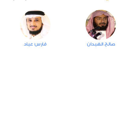
4
النساء
0
19365
استماع
اعجاب
صالح الهبدان
فارس عباد
00:00
00:00
5
المائدة
0
15820
استماع
اعجاب
00:00
00:00