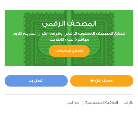
6
المصحف الرقمي
الأنعام
تصفح المصحف المكتوب الرقمي وقراءة القران الكريم تلاوة
مباشرة على الانترنت
0
14564
استماع
اعجاب
تصفح المصحف
00:00
00:00
ادعمنا الآن ❤️
اتصل بنا
7
بانرات
اتفاقية الخصوصية
من نحن
الأعراف
0
13552
استماع
اعجاب