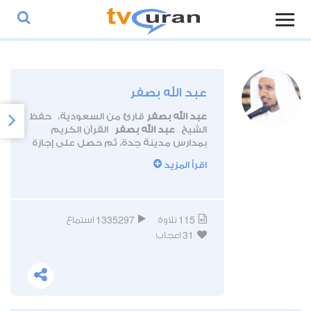
عبد الله بصفر
عبد الله بصفر
قارئ من السعودية، حفظ
الشيخ
عبد الله بصفر
القرآن الكريم
بمدارس مدينة جدة، ثم حصل على إجازة
قرآنية برواية حفص عن عاصم عام 1407
اقرأ المزيد
هـ.
حصل القارئ
عبد الله بصفر
على شهادة
البكالوريوس من جامعة الملك عبد العزيز
بجدة ثم الماجستير في الفقه وأصوله.
1335297
115
تلاوة
استماع
يعمل
عبد الله بصفر
إماما وخطيبا
31
بأحد مساجد جدة، وقد تم تعيينه
اعجاب
أمين عام للهيئة العالمية لتحفيظ القرآن
الكريم التابعة لرابطة العالم الإسلامي.