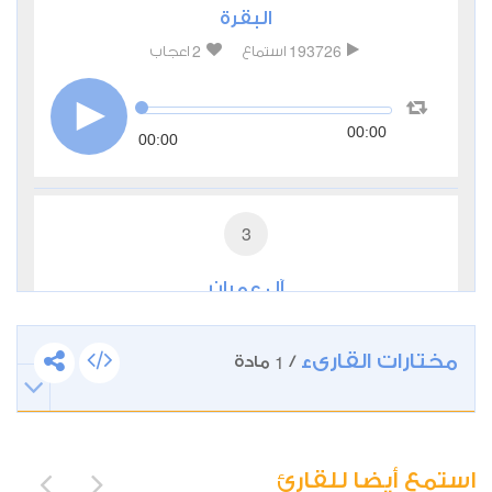
البقرة
2
193726
استماع
اعجاب
00:00
00:00
3
آل عمران
0
31679
استماع
اعجاب
مختارات القارىء
1
/
مادة
00:00
00:00
استمع أيضا للقارئ