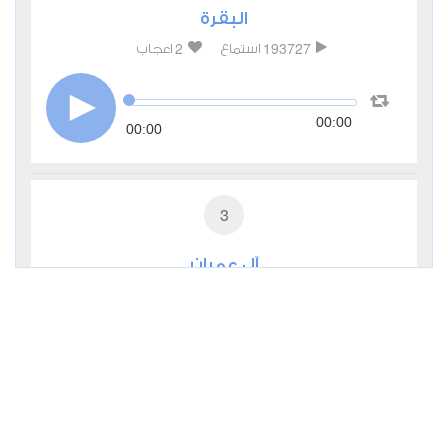
البقرة
2
193727
استماع
اعجاب
00:00
00:00
3
آل عمران
0
31680
استماع
اعجاب
00:00
00:00