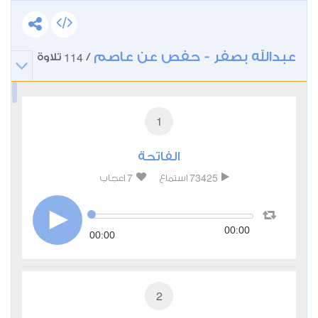
عبدالله بصفر - حفص عن عاصم
114
/
تلاوة
1
الفاتحة
7
73425
استماع
اعجاب
00:00
00:00
2