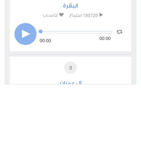
البقرة
2
193725
استماع
اعجاب
00:00
00:00
3
آل عمران
0
31678
استماع
اعجاب
00:00
00:00