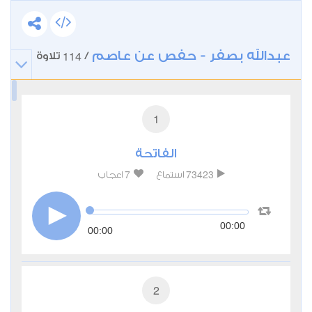
عبدالله بصفر - حفص عن عاصم
114
/
تلاوة
1
الفاتحة
7
73423
استماع
اعجاب
00:00
00:00
2