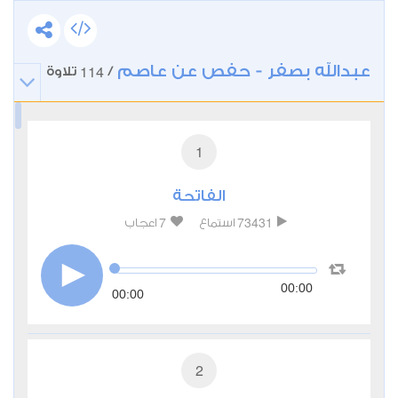
عبدالله بصفر - حفص عن عاصم
114
/
تلاوة
1
الفاتحة
7
73431
استماع
اعجاب
00:00
00:00
2