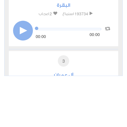
البقرة
2
193734
استماع
اعجاب
00:00
00:00
3
آل عمران
0
31683
استماع
اعجاب
00:00
00:00