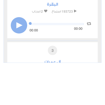
البقرة
2
193723
استماع
اعجاب
00:00
00:00
3
آل عمران
0
31674
استماع
اعجاب
00:00
00:00