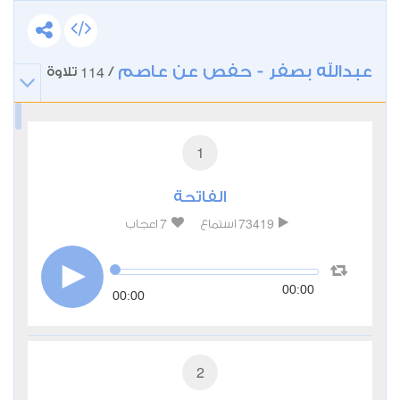
عبدالله بصفر - حفص عن عاصم
114
/
تلاوة
1
الفاتحة
7
73419
استماع
اعجاب
00:00
00:00
2